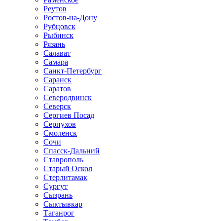
Реутов
Ростов-на-Дону
Рубцовск
Рыбинск
Рязань
Салават
Самара
Санкт-Петербург
Саранск
Саратов
Северодвинск
Северск
Сергиев Посад
Серпухов
Смоленск
Сочи
Спасск-Дальний
Ставрополь
Старый Оскол
Стерлитамак
Сургут
Сызрань
Сыктывкар
Таганрог