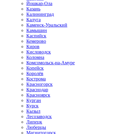
Йошкар-Ола
Казань
Калининград
Калуга
Каменск-Уральский
Камышин
Каспийск
Кемерово
Киров
Кисловодск
Коломна
Комсомольск-на-Амуре
Копейск
Королёв
Кострома
Красногорск
Краснодар
Красноярск
Курган
Курск
Кызыл
Лесозаводск
Липецк
Люберцы
Магнитогорск