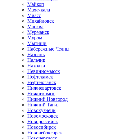
Майкоп
Махачкала
Миасс
Михайловск
Москва
Мурманск
Муром
Мытищи
Набережные Челны
Назрань
Нальчик
Находка
Невинномысск
Нефтекамск
Нефтеюганск
Нижневартовск
Нижнекамск
Нижний Новгород
Нижний Тагил
Новокузнецк
Новомосковск
Новороссийск
Новосибирск
Новочебоксарск
Новочеркасск