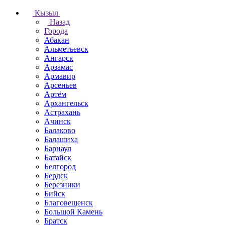
Кызыл
Назад
Города
Абакан
Альметьевск
Ангарск
Арзамас
Армавир
Арсеньев
Артём
Архангельск
Астрахань
Ачинск
Балаково
Балашиха
Барнаул
Батайск
Белгород
Бердск
Березники
Бийск
Благовещенск
Большой Камень
Братск