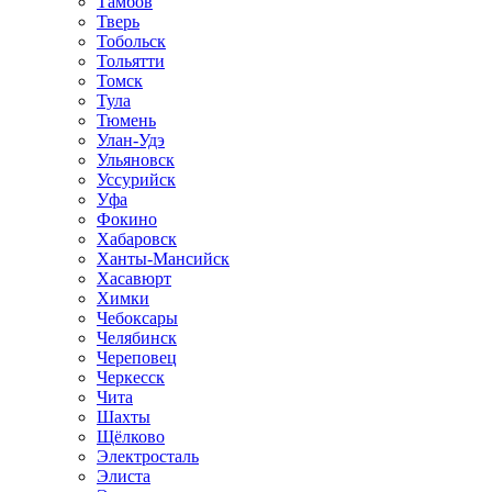
Тамбов
Тверь
Тобольск
Тольятти
Томск
Тула
Тюмень
Улан-Удэ
Ульяновск
Уссурийск
Уфа
Фокино
Хабаровск
Ханты-Мансийск
Хасавюрт
Химки
Чебоксары
Челябинск
Череповец
Черкесск
Чита
Шахты
Щёлково
Электросталь
Элиста