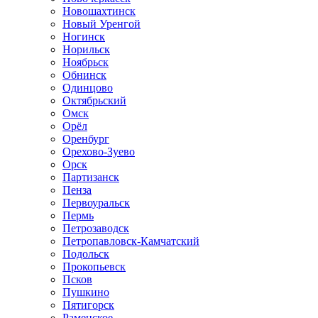
Новошахтинск
Новый Уренгой
Ногинск
Норильск
Ноябрьск
Обнинск
Одинцово
Октябрьский
Омск
Орёл
Оренбург
Орехово-Зуево
Орск
Партизанск
Пенза
Первоуральск
Пермь
Петрозаводск
Петропавловск-Камчатский
Подольск
Прокопьевск
Псков
Пушкино
Пятигорск
Раменское