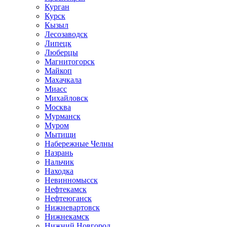
Курган
Курск
Кызыл
Лесозаводск
Липецк
Люберцы
Магнитогорск
Майкоп
Махачкала
Миасс
Михайловск
Москва
Мурманск
Муром
Мытищи
Набережные Челны
Назрань
Нальчик
Находка
Невинномысск
Нефтекамск
Нефтеюганск
Нижневартовск
Нижнекамск
Нижний Новгород