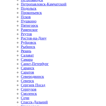
Петропавловск-Камчатский
Подольск
Прокопьевск
Псков
Пушкино
Пятигорск
Раменское
Реутов
Ростов-на-Дону
Рубцовск
Рыбинск
Рязань
Салават
Самара
Санкт-Петербург
Саранск
Саратов
Северодвинск
Северск
Сергиев Посад
Серпухов
Смоленск
Сочи
Спасск-Дальний