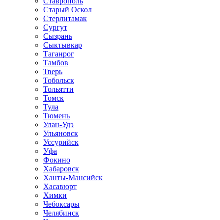
Ставрополь
Старый Оскол
Стерлитамак
Сургут
Сызрань
Сыктывкар
Таганрог
Тамбов
Тверь
Тобольск
Тольятти
Томск
Тула
Тюмень
Улан-Удэ
Ульяновск
Уссурийск
Уфа
Фокино
Хабаровск
Ханты-Мансийск
Хасавюрт
Химки
Чебоксары
Челябинск