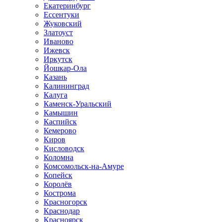
Екатеринбург
Ессентуки
Жуковский
Златоуст
Иваново
Ижевск
Иркутск
Йошкар-Ола
Казань
Калининград
Калуга
Каменск-Уральский
Камышин
Каспийск
Кемерово
Киров
Кисловодск
Коломна
Комсомольск-на-Амуре
Копейск
Королёв
Кострома
Красногорск
Краснодар
Красноярск