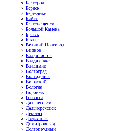
Белгород
Бердск
Березники
Бийск
Благовещенск
Большой Камень
Братск
Брянск
Великий Новгород
Видное
Владивосток
Владикавказ
Владимир
Волгоград
Волгодонск
Волжский
Вологда
Воронеж
Грозный
Дальнегорск
Дальнереченск
Дербент
Дзержинск
Димитровград
Долгопрудный