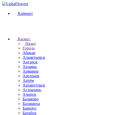
Кабинет
Кызыл
Назад
Города
Абакан
Альметьевск
Ангарск
Арзамас
Армавир
Арсеньев
Артём
Архангельск
Астрахань
Ачинск
Балаково
Балашиха
Барнаул
Батайск