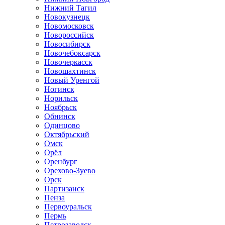
Нижний Тагил
Новокузнецк
Новомосковск
Новороссийск
Новосибирск
Новочебоксарск
Новочеркасск
Новошахтинск
Новый Уренгой
Ногинск
Норильск
Ноябрьск
Обнинск
Одинцово
Октябрьский
Омск
Орёл
Оренбург
Орехово-Зуево
Орск
Партизанск
Пенза
Первоуральск
Пермь
Петрозаводск