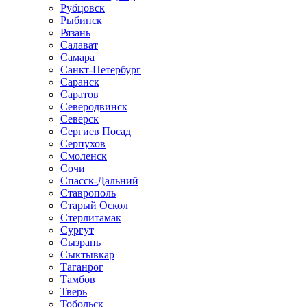
Рубцовск
Рыбинск
Рязань
Салават
Самара
Санкт-Петербург
Саранск
Саратов
Северодвинск
Северск
Сергиев Посад
Серпухов
Смоленск
Сочи
Спасск-Дальний
Ставрополь
Старый Оскол
Стерлитамак
Сургут
Сызрань
Сыктывкар
Таганрог
Тамбов
Тверь
Тобольск