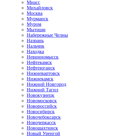
Миасс
Михайловск
Москва
Мурманск
Муром
Мытищи
Набережные Челны
Назрань
Нальчик
Находка
Невинномысск
Нефтекамск
Нефтеюганск
Нижневартовск
Нижнекамск
Нижний Новгород
Нижний Тагил
Новокузнецк
Новомосковск
Новороссийск
Новосибирск
Новочебоксарск
Новочеркасск
Новошахтинск
Новый Уренгой